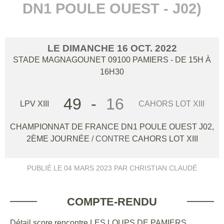
DN1 POULE OUEST - J02)
LE
DIMANCHE
16
OCT.
2022
STADE MAGNAGOUNET
09100
PAMIERS
- DE 15H À
16H30
49
-
16
LPV XIII
CAHORS LOT XIII
CHAMPIONNAT DE FRANCE DN1 POULE OUEST J02,
2ÈME JOURNÉE
/ CONTRE
CAHORS LOT XIII
PUBLIÉ LE
04 MARS 2023
PAR CHRISTIAN CLAUDÉ
COMPTE-RENDU
Détail score rencontre LES LOUPS DE PAMIERS