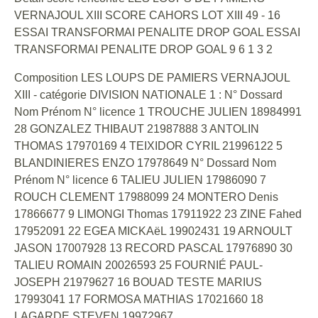
VERNAJOUL XIII SCORE CAHORS LOT XIII 49 - 16
ESSAI TRANSFORMAI PENALITE DROP GOAL ESSAI
TRANSFORMAI PENALITE DROP GOAL 9 6 1 3 2
Composition LES LOUPS DE PAMIERS VERNAJOUL
XIII - catégorie DIVISION NATIONALE 1 : N° Dossard
Nom Prénom N° licence 1 TROUCHE JULIEN 18984991
28 GONZALEZ THIBAUT 21987888 3 ANTOLIN
THOMAS 17970169 4 TEIXIDOR CYRIL 21996122 5
BLANDINIERES ENZO 17978649 N° Dossard Nom
Prénom N° licence 6 TALIEU JULIEN 17986090 7
ROUCH CLEMENT 17988099 24 MONTERO Denis
17866677 9 LIMONGI Thomas 17911922 23 ZINE Fahed
17952091 22 EGEA MICKAëL 19902431 19 ARNOULT
JASON 17007928 13 RECORD PASCAL 17976890 30
TALIEU ROMAIN 20026593 25 FOURNIÉ PAUL-
JOSEPH 21979627 16 BOUAD TESTE MARIUS
17993041 17 FORMOSA MATHIAS 17021660 18
LAGARDE STEVEN 19972967