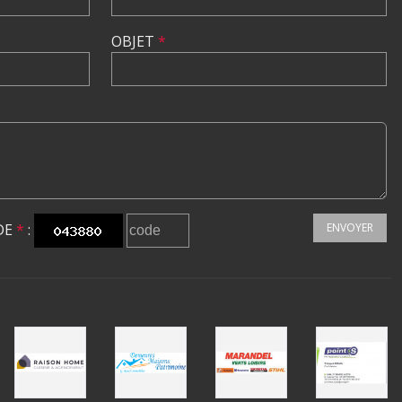
OBJET
*
DE
*
:
ENVOYER